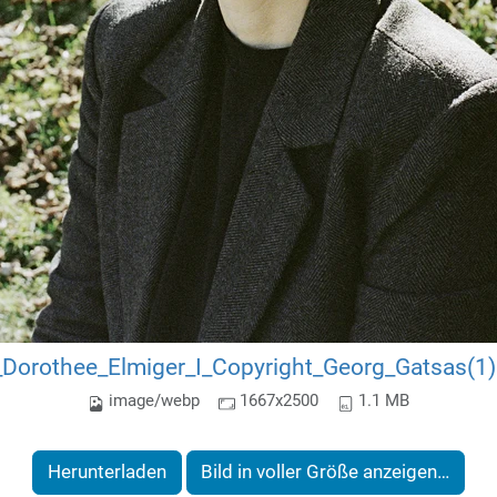
Dorothee_Elmiger_I_Copyright_Georg_Gatsas(1
image/webp
1667x2500
1.1 MB
Herunterladen
Bild in voller Größe anzeigen…