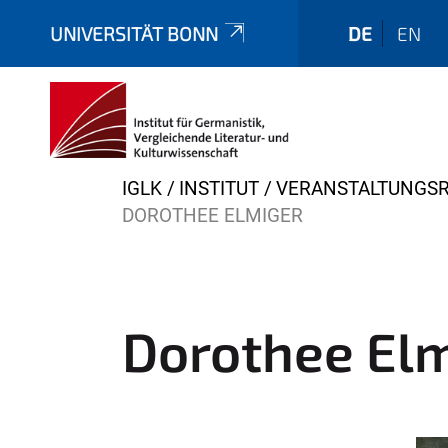
UNIVERSITÄT BONN
DE
EN
Y
IGLK
INSTITUT
VERANSTALTUNGSR
o
DOROTHEE ELMIGER
u
a
r
e
Dorothee El
h
e
r
e