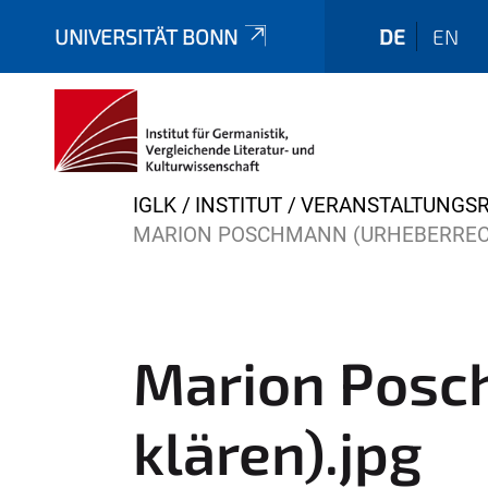
UNIVERSITÄT BONN
DE
EN
Y
IGLK
INSTITUT
VERANSTALTUNGSR
o
MARION POSCHMANN (URHEBERREC
u
a
r
e
Marion Posc
h
e
klären).jpg
r
e