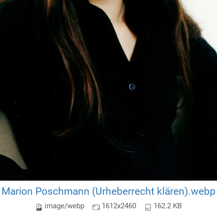
Marion Poschmann (Urheberrecht klären).webp
image/webp
1612x2460
162.2 KB