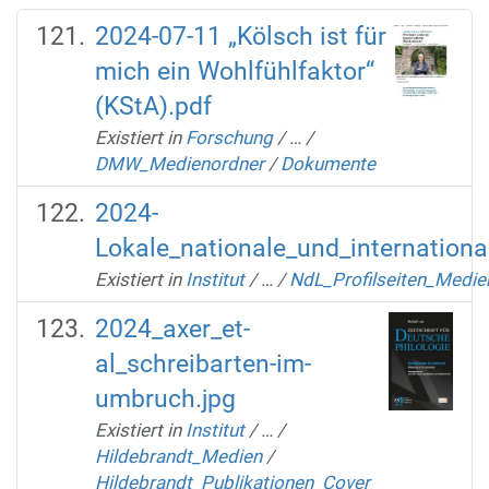
2024-07-11 „Kölsch ist für
mich ein Wohlfühlfaktor“
(KStA).pdf
Existiert in
Forschung
/
…
/
DMW_Medienordner
/
Dokumente
2024-
Lokale_nationale_und_international
Existiert in
Institut
/
…
/
NdL_Profilseiten_Medie
2024_axer_et-
al_schreibarten-im-
umbruch.jpg
Existiert in
Institut
/
…
/
Hildebrandt_Medien
/
Hildebrandt_Publikationen_Cover