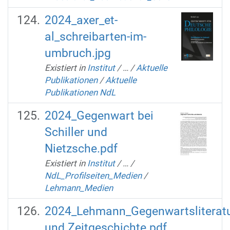
2024_axer_et-
al_schreibarten-im-
umbruch.jpg
Existiert in
Institut
/
…
/
Aktuelle
Publikationen
/
Aktuelle
Publikationen NdL
2024_Gegenwart bei
Schiller und
Nietzsche.pdf
Existiert in
Institut
/
…
/
NdL_Profilseiten_Medien
/
Lehmann_Medien
2024_Lehmann_Gegenwartsliterat
und Zeitgeschichte.pdf