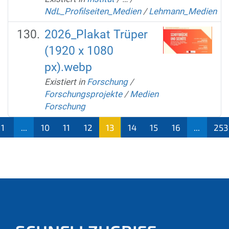
NdL_Profilseiten_Medien
/
Lehmann_Medien
2026_Plakat Trüper
(1920 x 1080
px).webp
Existiert in
Forschung
/
Forschungsprojekte
/
Medien
Forschung
1
...
10
11
12
13
14
15
16
...
253
(aktu
ell)