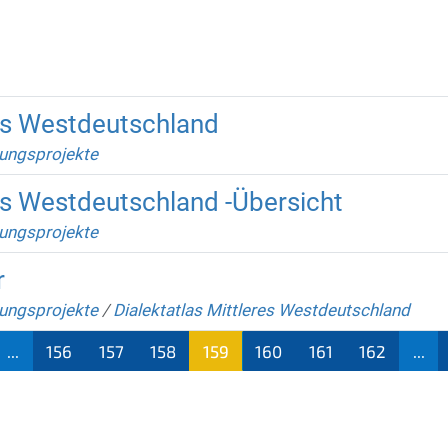
res Westdeutschland
ungsprojekte
res Westdeutschland -Übersicht
ungsprojekte
r
ungsprojekte
/
Dialektatlas Mittleres Westdeutschland
...
156
157
158
159
160
161
162
...
(aktu
ell)