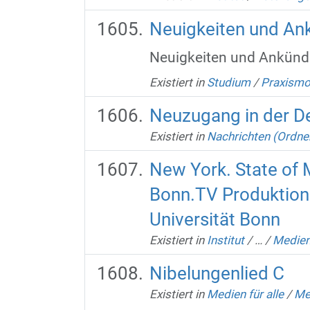
Neuigkeiten und An
Neuigkeiten und Ankünd
Existiert in
Studium
/
Praxismo
Neuzugang in der D
Existiert in
Nachrichten (Ordne
New York. State of M
Bonn.TV Produktions
Universität Bonn
Existiert in
Institut
/
…
/
Medien
Nibelungenlied C
Existiert in
Medien für alle
/
Me