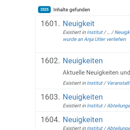
Inhalte gefunden
2525
Neuigkeit
Existiert in
Institut
/
…
/
Neuigk
wurde an Anja Utler verliehen
Neuigkeiten
Aktuelle Neuigkeiten un
Existiert in
Institut
/
Veranstalt
Neuigkeiten
Existiert in
Institut
/
Abteilung
Neuigkeiten
Existiert in
Institut
/
Abteilung