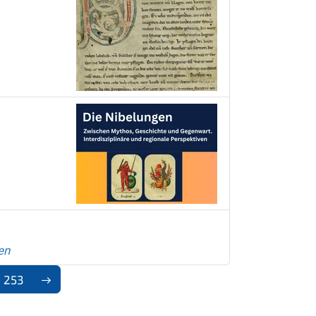
en
253