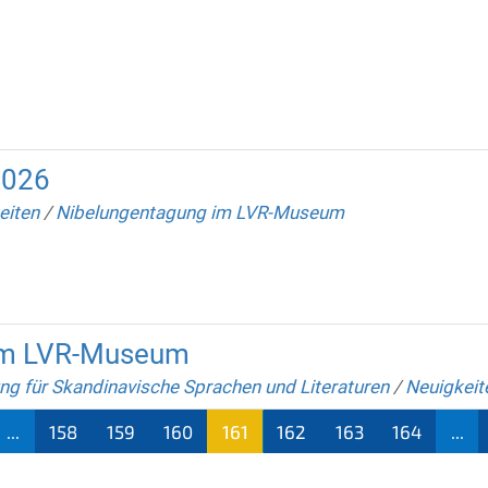
2026
eiten
/
Nibelungentagung im LVR-Museum
im LVR-Museum
ng für Skandinavische Sprachen und Literaturen
/
Neuigkeit
...
158
159
160
161
162
163
164
...
(aktu