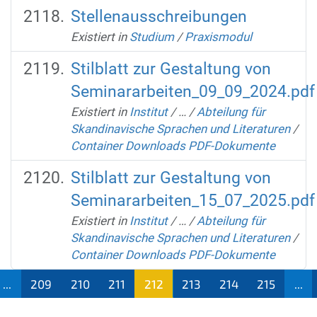
Stellenausschreibungen
Existiert in
Studium
/
Praxismodul
Stilblatt zur Gestaltung von
Seminararbeiten_09_09_2024.pdf
Existiert in
Institut
/
…
/
Abteilung für
Skandinavische Sprachen und Literaturen
/
Container Downloads PDF-Dokumente
Stilblatt zur Gestaltung von
Seminararbeiten_15_07_2025.pdf
Existiert in
Institut
/
…
/
Abteilung für
Skandinavische Sprachen und Literaturen
/
Container Downloads PDF-Dokumente
...
209
210
211
212
213
214
215
...
(aktu