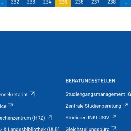
...
232
233
234
235
236
237
238
...
(aktu
ell)
BERATUNGSSTELLEN
Studiengangsmanagement I
ensekretariat
Zentrale Studienberatung
ice
Studieren INKLUSIV
echenzentrum (HRZ)
s- & Landesbibliothek (ULB)
Gleichstellungsbüro