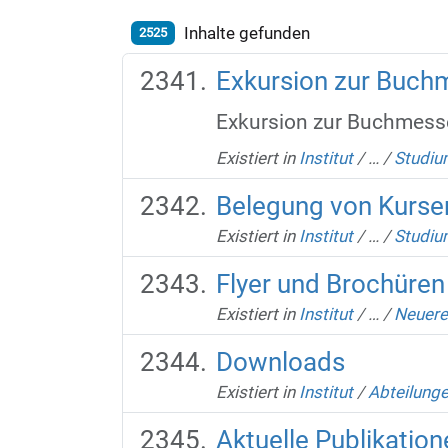
Inhalte gefunden
2525
Exkursion zur Buchm
Exkursion zur Buchmesse
Existiert in
Institut
/
…
/
Studiu
Belegung von Kursen
Existiert in
Institut
/
…
/
Studiu
Flyer und Brochüren
Existiert in
Institut
/
…
/
Neuere
Downloads
Existiert in
Institut
/
Abteilung
Aktuelle Publikation