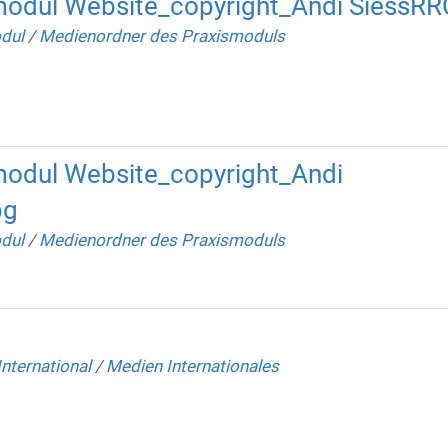
modul Website_copyright_Andi SiessRR
dul
/
Medienordner des Praxismoduls
modul Website_copyright_Andi
pg
dul
/
Medienordner des Praxismoduls
nternational
/
Medien Internationales