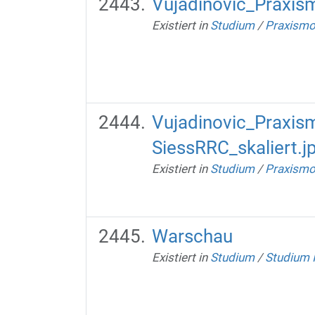
Vujadinovic_Praxis
Existiert in
Studium
/
Praxismo
Vujadinovic_Praxis
SiessRRC_skaliert.j
Existiert in
Studium
/
Praxismo
Warschau
Existiert in
Studium
/
Studium I