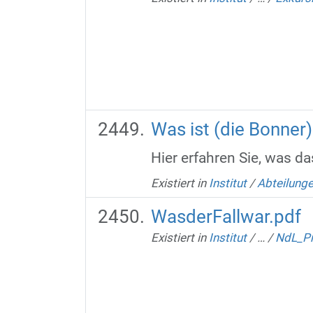
Was ist (die Bonner
Hier erfahren Sie, was d
Existiert in
Institut
/
Abteilung
WasderFallwar.pdf
Existiert in
Institut
/
…
/
NdL_Pr