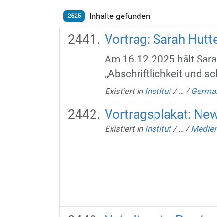
Inhalte gefunden
2525
Vortrag: Sarah Hutte
Am 16.12.2025 hält Sara
„Abschriftlichkeit und s
Existiert in
Institut
/
…
/
German
Vortragsplakat: New
Existiert in
Institut
/
…
/
Medien