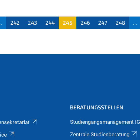
..
242
243
244
245
246
247
248
...
(aktu
ell)
BERATUNGSSTELLEN
Studiengangsmanagement I
ensekretariat
Zentrale Studienberatung
ice