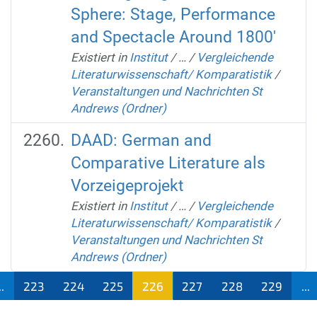
Sphere: Stage, Performance
and Spectacle Around 1800'
Existiert in
Institut
/
…
/
Vergleichende
Literaturwissenschaft/ Komparatistik
/
Veranstaltungen und Nachrichten St
Andrews (Ordner)
DAAD: German and
Comparative Literature als
Vorzeigeprojekt
Existiert in
Institut
/
…
/
Vergleichende
Literaturwissenschaft/ Komparatistik
/
Veranstaltungen und Nachrichten St
Andrews (Ordner)
..
223
224
225
226
227
228
229
...
(aktu