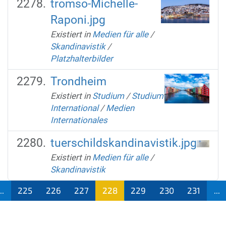
tromso-Michelle-
Raponi.jpg
Existiert in
Medien für alle
/
Skandinavistik
/
Platzhalterbilder
Trondheim
Existiert in
Studium
/
Studium
International
/
Medien
Internationales
tuerschildskandinavistik.jpg
Existiert in
Medien für alle
/
Skandinavistik
...
225
226
227
228
229
230
231
...
(aktu
ell)