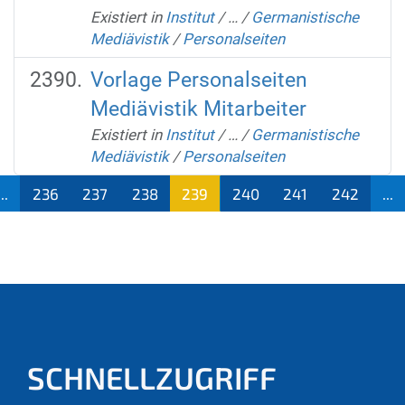
Existiert in
Institut
/
…
/
Germanistische
Mediävistik
/
Personalseiten
Vorlage Personalseiten
Mediävistik Mitarbeiter
Existiert in
Institut
/
…
/
Germanistische
Mediävistik
/
Personalseiten
...
236
237
238
239
240
241
242
...
(aktu
ell)
SCHNELLZUGRIFF