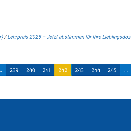
r)
/
Lehrpreis 2025 – Jetzt abstimmen für Ihre Lieblingsdoze
..
239
240
241
242
243
244
245
...
(aktu
ell)