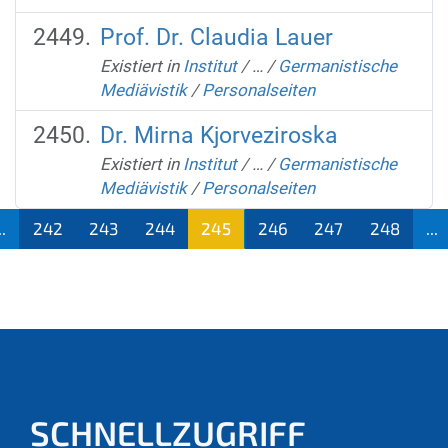
Prof. Dr. Claudia Lauer
Existiert in
Institut
/
…
/
Germanistische
Mediävistik
/
Personalseiten
Dr. Mirna Kjorveziroska
Existiert in
Institut
/
…
/
Germanistische
Mediävistik
/
Personalseiten
..
242
243
244
245
246
247
248
...
(aktu
ell)
SCHNELLZUGRIFF