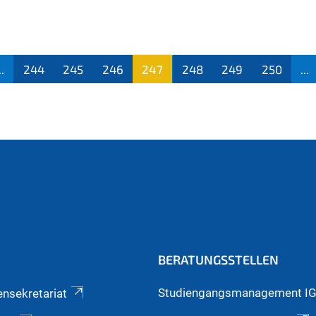
..
244
245
246
247
248
249
250
...
(aktu
ell)
BERATUNGSSTELLEN
Studiengangsmanagement I
ensekretariat