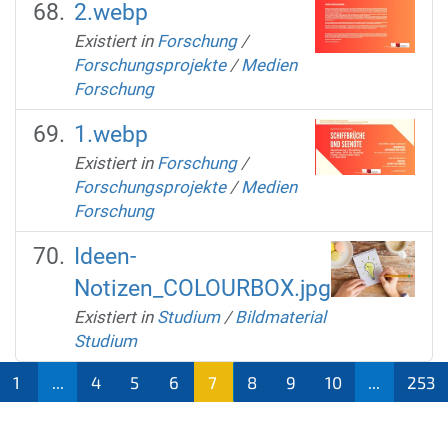
2.webp
Existiert in
Forschung
/
Forschungsprojekte
/
Medien
Forschung
1.webp
Existiert in
Forschung
/
Forschungsprojekte
/
Medien
Forschung
Ideen-
Notizen_COLOURBOX.jpg
Existiert in
Studium
/
Bildmaterial
Studium
1
...
4
5
6
7
8
9
10
...
253
(aktu
ell)