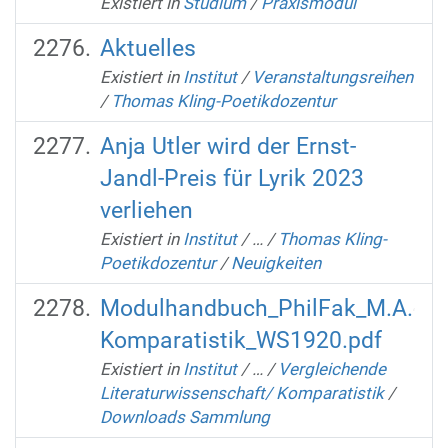
Existiert in
Studium
/
Praxismodul
Aktuelles
Existiert in
Institut
/
Veranstaltungsreihen
/
Thomas Kling-Poetikdozentur
Anja Utler wird der Ernst-
Jandl-Preis für Lyrik 2023
verliehen
Existiert in
Institut
/
…
/
Thomas Kling-
Poetikdozentur
/
Neuigkeiten
Modulhandbuch_PhilFak_M.A.
Komparatistik_WS1920.pdf
Existiert in
Institut
/
…
/
Vergleichende
Literaturwissenschaft/ Komparatistik
/
Downloads Sammlung