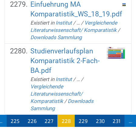
Einfuehrung MA
Komparatistik_WS_18_19.pdf
Existiert in
Institut
/
…
/
Vergleichende
Literaturwissenschaft/ Komparatistik
/
Downloads Sammlung
Studienverlaufsplan
Komparatistik 2-Fach-
BA.pdf
Existiert in
Institut
/
…
/
Vergleichende
Literaturwissenschaft/
Komparatistik
/
Downloads
Sammlung
...
225
226
227
228
229
230
231
...
(aktu