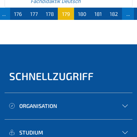
Fachdidaktik Deutsch
...
176
177
178
179
180
181
182
...
(aktu
ell)
SCHNELLZUGRIFF
ORGANISATION
STUDIUM