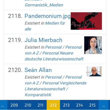
Germanistik_Medien
Pandemonium.jpg
Existiert in
Medien für
alle
Julia Mierbach
Existiert in
Personal
/
Personal
von A-Z
/
Personal Neuere
deutsche Literaturwissenschaft
Seán Allan
Existiert in
Personal
/
Personal
von A-Z
/
Personal Vergleichende
Literaturwissenschaft /
Komparatistik
...
209
210
211
212
213
214
215
...