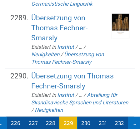
Germanistische Linguistik
Übersetzung von
Thomas Fechner-
Smarsly
Existiert in
Institut
/
…
/
Neuigkeiten
/
Übersetzung von
Thomas Fechner-Smarsly
Übersetzung von Thomas
Fechner-Smarsly
Existiert in
Institut
/
…
/
Abteilung für
Skandinavische Sprachen und Literaturen
/
Neuigkeiten
...
226
227
228
229
230
231
232
...
(aktu