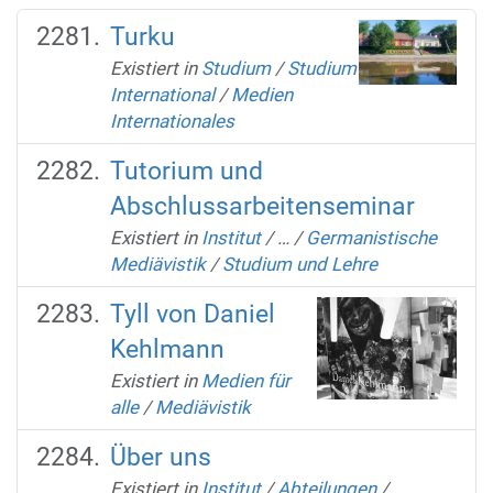
Turku
Existiert in
Studium
/
Studium
International
/
Medien
Internationales
Tutorium und
Abschlussarbeitenseminar
Existiert in
Institut
/
…
/
Germanistische
Mediävistik
/
Studium und Lehre
Tyll von Daniel
Kehlmann
Existiert in
Medien für
alle
/
Mediävistik
Über uns
Existiert in
Institut
/
Abteilungen
/