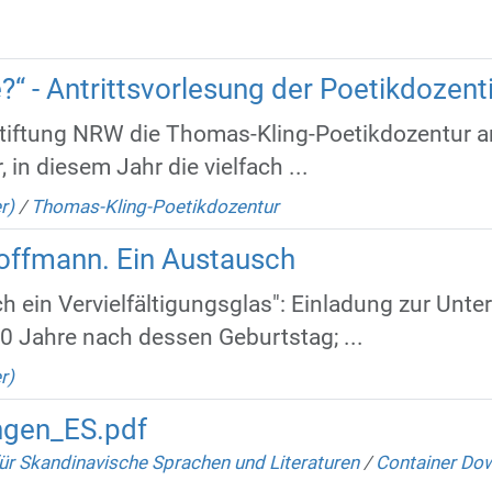
“ - Antrittsvorlesung der Poetikdozent
tstiftung NRW die Thomas-Kling-Poetikdozentur 
 in diesem Jahr die vielfach ...
r)
/
Thomas-Kling-Poetikdozentur
Hoffmann. Ein Austausch
ch ein Vervielfältigungsglas": Einladung zur Unt
 Jahre nach dessen Geburtstag; ...
r)
ngen_ES.pdf
für Skandinavische Sprachen und Literaturen
/
Container Do