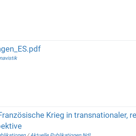
ngen_ES.pdf
navistik
anzösische Krieg in transnationaler, r
pektive
blikationen
/
Aktuelle Publikationen NdL