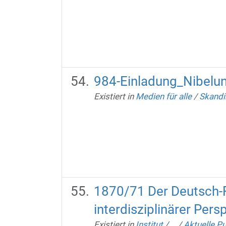
984-Einladung_Nibelu
Existiert in
Medien für alle
/
Skandi
1870/71 Der Deutsch-Fr
interdisziplinärer Pers
Existiert in
Institut
/
…
/
Aktuelle Pu