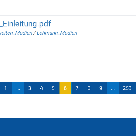
Einleitung.pdf
seiten_Medien
/
Lehmann_Medien
1
...
3
4
5
6
7
8
9
...
253
(aktu
ell)