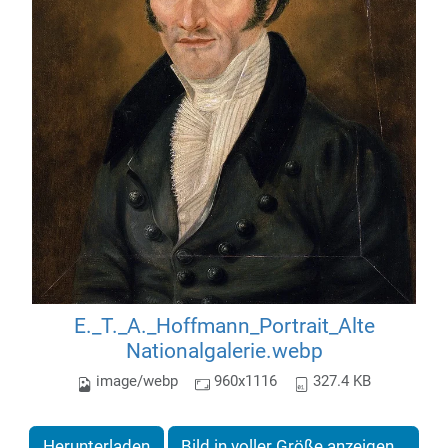
E._T._A._Hoffmann_Portrait_Alte
Nationalgalerie.webp
image/webp
960x1116
327.4 KB
Herunterladen
Bild in voller Größe anzeigen…