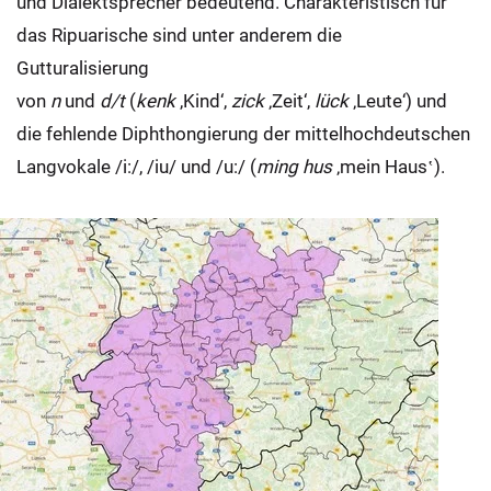
und Dialektsprecher bedeutend. Charakteristisch für
das Ripuarische sind unter anderem die
Gutturalisierung
von
n
und
d/t
(
kenk
,Kind‘,
zick
‚Zeit‘,
lück
‚Leute‘) und
die fehlende Diphthongierung der mittelhochdeutschen
Langvokale /i:/, /iu/ und /u:/ (
ming hus
‚mein Haus‛).