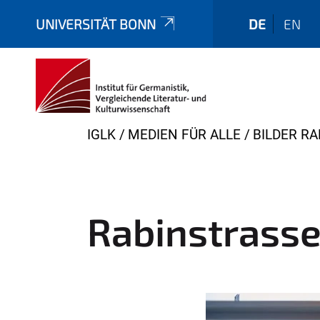
UNIVERSITÄT BONN
DE
EN
Y
IGLK
MEDIEN FÜR ALLE
BILDER R
o
u
a
r
Rabinstrasse
e
h
e
r
e