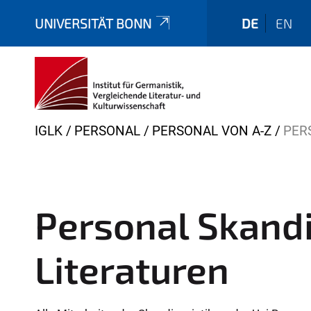
UNIVERSITÄT BONN
DE
EN
Y
IGLK
PERSONAL
PERSONAL VON A-Z
PER
o
u
a
r
Personal Skand
e
h
Literaturen
e
r
e