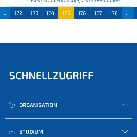
Existiert in
Forschung
/
Kooperationen
...
172
173
174
175
176
177
178
...
(aktu
ell)
SCHNELLZUGRIFF
ORGANISATION
STUDIUM